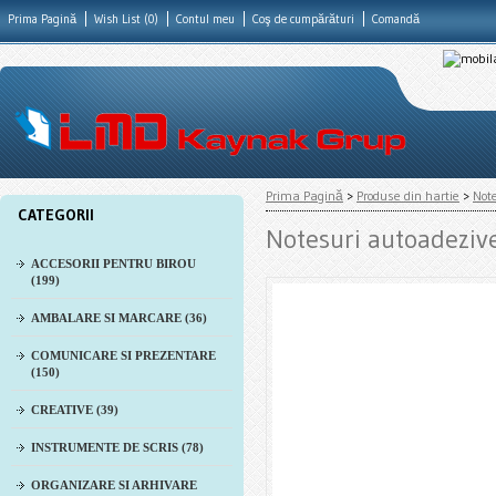
Prima Pagină
Wish List (0)
Contul meu
Coş de cumpărături
Comandă
Prima Pagină
>
Produse din hartie
>
Not
CATEGORII
Notesuri autoadeziv
ACCESORII PENTRU BIROU
(199)
AMBALARE SI MARCARE (36)
COMUNICARE SI PREZENTARE
(150)
CREATIVE (39)
INSTRUMENTE DE SCRIS (78)
ORGANIZARE SI ARHIVARE