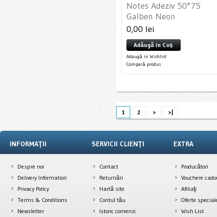
Notes Adeziv 50*75
Galben Neon
0,00 lei
Adăugă în Coş
Adaugă in Wishlist
Compară produs
1
2
>
>|
INFORMAŢII
SERVICII CLIENŢI
EXTRA
Despre noi
Contact
Producători
Delivery Information
Returnări
Vouchere cado
Privacy Policy
Hartă site
Afiliaţi
Terms & Conditions
Contul tău
Oferte special
Newsletter
Istoric comenzi
Wish List