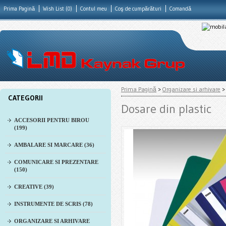
Prima Pagină
Wish List (0)
Contul meu
Coş de cumpărături
Comandă
Prima Pagină
>
Organizare si arhivare
CATEGORII
Dosare din plastic
ACCESORII PENTRU BIROU
(199)
AMBALARE SI MARCARE (36)
COMUNICARE SI PREZENTARE
(150)
CREATIVE (39)
INSTRUMENTE DE SCRIS (78)
ORGANIZARE SI ARHIVARE