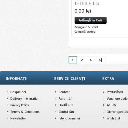
JETFILE lila
0,00 lei
Adăugă în Coş
Adaugă in Wishlist
Compară produs
1
2
>
>|
INFORMAŢII
SERVICII CLIENŢI
EXTRA
Despre noi
Contact
Producători
Delivery Information
Returnări
Vouchere cado
Privacy Policy
Hartă site
Afiliaţi
Terms & Conditions
Contul tău
Oferte special
Newsletter
Istoric comenzi
Wish List