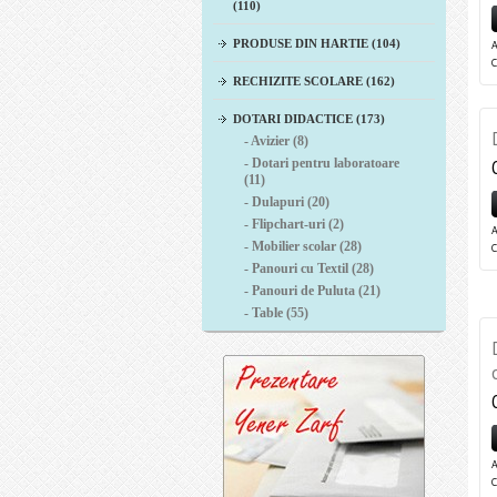
(110)
PRODUSE DIN HARTIE (104)
A
RECHIZITE SCOLARE (162)
DOTARI DIDACTICE (173)
- Avizier (8)
- Dotari pentru laboratoare
(11)
- Dulapuri (20)
- Flipchart-uri (2)
A
- Mobilier scolar (28)
- Panouri cu Textil (28)
- Panouri de Puluta (21)
- Table (55)
A