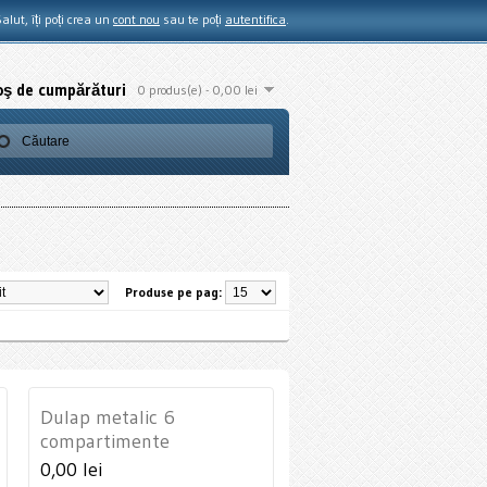
alut, îți poți crea un
cont nou
sau te poți
autentifica
.
oş de cumpărături
0 produs(e) - 0,00 lei
Produse pe pag:
Dulap metalic 6
compartimente
0,00 lei