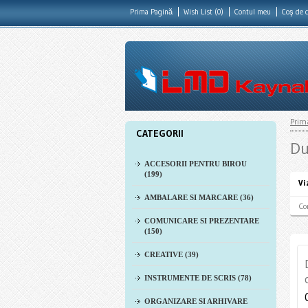
Prima Pagină
Wish List (0)
Contul meu
Coş de 
Prim
CATEGORII
Du
ACCESORII PENTRU BIROU
(199)
Vi
AMBALARE SI MARCARE (36)
Co
COMUNICARE SI PREZENTARE
(150)
CREATIVE (39)
INSTRUMENTE DE SCRIS (78)
ORGANIZARE SI ARHIVARE