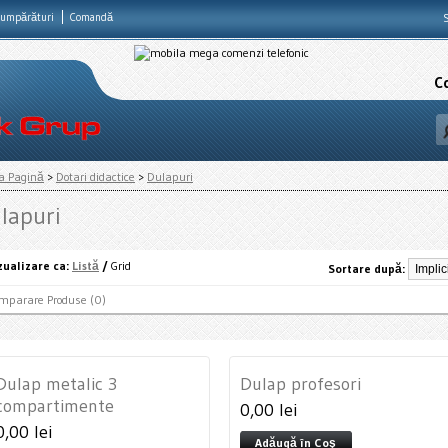
cumpărături
Comandă
S
C
a Pagină
>
Dotari didactice
>
Dulapuri
lapuri
zualizare ca:
Listă
/
Grid
Sortare după:
mparare Produse (0)
Dulap metalic 3
Dulap profesori
compartimente
0,00 lei
0,00 lei
Adăugă în Coş