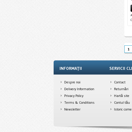
A
1
INFORMAŢII
SERVICII CL
Despre noi
Contact
Delivery Information
Returnări
Privacy Policy
Hartă site
Terms & Conditions
Contul tău
Newsletter
Istoric come