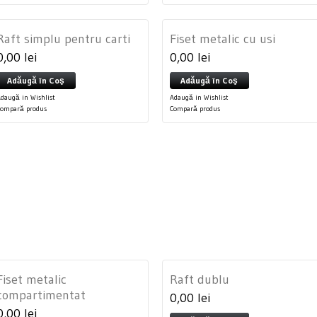
Raft simplu pentru carti
Fiset metalic cu usi
0,00 lei
0,00 lei
Adăugă în Coş
Adăugă în Coş
daugă in Wishlist
Adaugă in Wishlist
Compară produs
Compară produs
Fiset metalic
Raft dublu
compartimentat
0,00 lei
0,00 lei