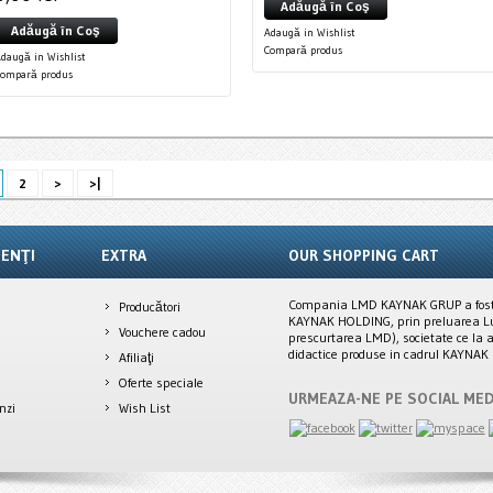
Adăugă în Coş
Adăugă în Coş
Adaugă in Wishlist
Compară produs
daugă in Wishlist
Compară produs
2
>
>|
IENŢI
EXTRA
OUR SHOPPING CART
Compania LMD KAYNAK GRUP a fost i
Producători
KAYNAK HOLDING, prin preluarea Lu
Vouchere cadou
prescurtarea LMD), societate ce la a
didactice produse in cadrul KAYNA
Afiliaţi
Oferte speciale
URMEAZA-NE PE SOCIAL MED
nzi
Wish List